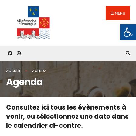
Search
Skip
for:
to
MENU
content
Ouv
ACCUEIL
AGENDA
Agenda
Consultez ici tous les évènements à
venir,
ou sélectionnez une date dans
le calendrier ci-contre.