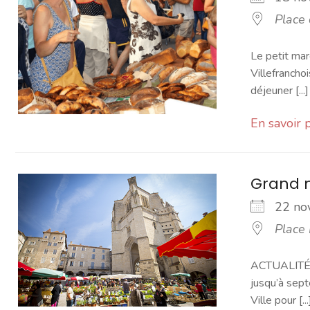
Place
Le petit mar
Villefranchoi
déjeuner [...]
En savoir 
Grand 
22 n
Place
ACTUALITÉ -
jusqu’à sept
Ville pour [...