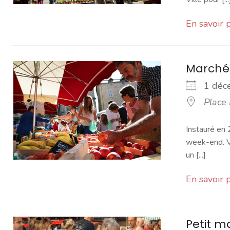
En savoir 
Marché
1 dé
Place
Instauré en 
week-end. Vo
un [...]
En savoir 
Petit 