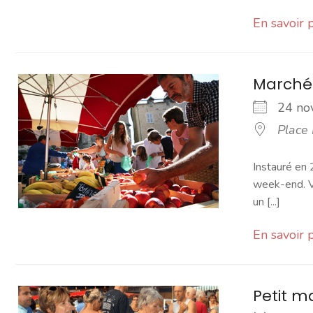
En savoir 
Marché
24 n
Place
Instauré en 
week-end. Vo
un [...]
En savoir 
Petit 