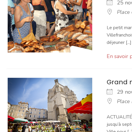
25 n
Place
Le petit mar
Villefranchoi
déjeuner [...]
En savoir 
Grand 
29 n
Place
ACTUALITÉ -
jusqu’à sept
Ville pour [...