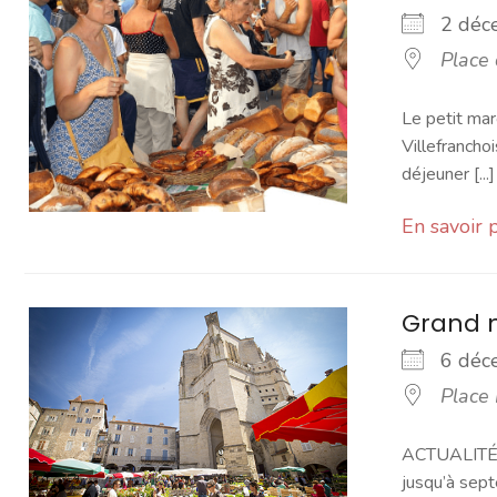
2 dé
Place
Le petit mar
Villefranchoi
déjeuner [...]
En savoir 
Grand 
6 dé
Place
ACTUALITÉ -
jusqu’à sept