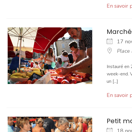
En savoir 
Marché
17 n
Place
Instauré en 
week-end. Vo
un [...]
En savoir 
Petit 
18 n