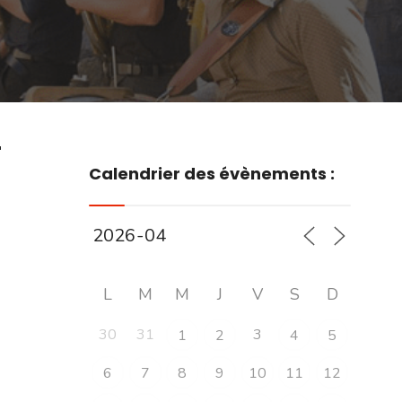
r
Calendrier des évènements :
L
M
M
J
V
S
D
30
31
3
1
2
4
5
6
7
8
9
10
11
12