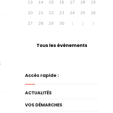
13
14
15
16
17
18
19
20
21
22
23
24
25
26
27
28
29
30
1
2
3
Tous les évènements
t
Accès rapide :
ACTUALITÉS
VOS DÉMARCHES