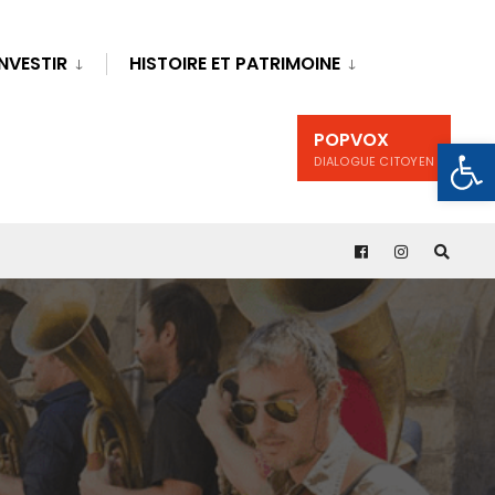
INVESTIR
HISTOIRE ET PATRIMOINE
POPVOX
Ouv
DIALOGUE CITOYEN