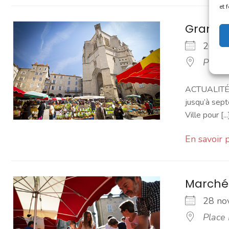
et 
Grand 
26 n
Place
ACTUALITÉ -
jusqu’à sept
Ville pour [...
En savoir 
Marché
28 n
Place