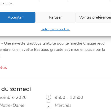
fonctions.
marché du jeudi
Accepter
Refuser
Voir les préférence
ovembre 2026
8h00 - 13h00
 Notre-Dame
Marchés
Politique de cookies
 Une navette Bastibus gratuite pour le marché Chaque jeudi
embre, une navette Bastibus gratuite est mise en place par la
]
plus
 du samedi
ovembre 2026
9h00 - 12h00
 Notre-Dame
Marchés