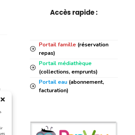
Accès rapide :
Portail famille
(réservation
repas)
Portail médiathèque
(collections, emprunts)
Portail eau
(abonnement,
facturation)
f
.]
s
ir
ques