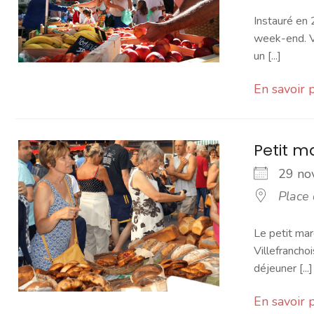
Instauré en 
week-end. Vo
un [...]
En savoir 
Petit 
29 n
Place
Le petit mar
Villefranchoi
déjeuner [...]
En savoir 