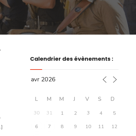
r
Calendrier des évènements :
L
M
M
J
V
S
D
30
31
3
1
2
4
5
f
6
7
8
9
10
11
12
.]