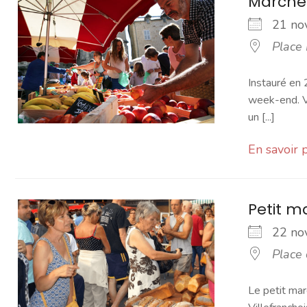
Marché
21 n
Place
Instauré en 
week-end. Vo
un [...]
En savoir 
Petit 
22 n
Place
Le petit mar