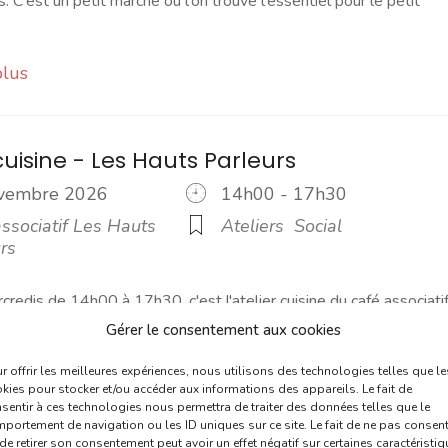
s. C'est un petit marché où l'on trouve l'essentiel pour le petit
plus
cuisine - Les Hauts Parleurs
ovembre 2026
14h00 - 17h30
ssociatif Les Hauts
Ateliers
Social
rs
credis de 14h00 à 17h30, c'est l'atelier cuisine du café associati
rleurs. Un moment de partage et de convivialité, d'échange et [..
Gérer le consentement aux cookies
plus
r offrir les meilleures expériences, nous utilisons des technologies telles que le
kies pour stocker et/ou accéder aux informations des appareils. Le fait de
sentir à ces technologies nous permettra de traiter des données telles que le
portement de navigation ou les ID uniques sur ce site. Le fait de ne pas consent
de retirer son consentement peut avoir un effet négatif sur certaines caractéristi