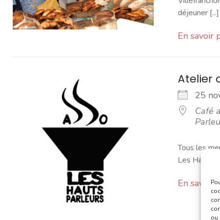
Villefranchoi
déjeuner [...]
En savoir 
Atelier 
25 n
Café a
Parleu
Tous les mer
Les Hauts Pa
En savoir 
Pou
coo
con
com
ou 