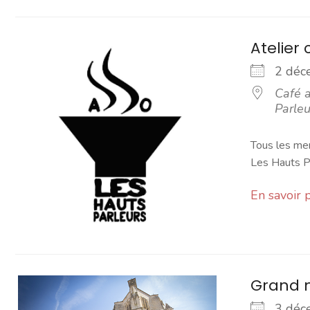
Atelier 
2 dé
Café a
Parleu
Tous les mer
Les Hauts Pa
En savoir 
Grand 
3 dé