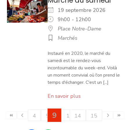
Marché du samedi
19 septembre 2026
9h00 - 12h00
Place Notre-Dame
Marchés
Instauré en 2020, le marché du
samedi est le rendez-vous
incontournable du week-end. Voilà
un moment convivial où l'on prend le
temps d'échanger. C'est un [...]
En savoir plus
9
4
5
6
10
7
14
11
8
12
15
13