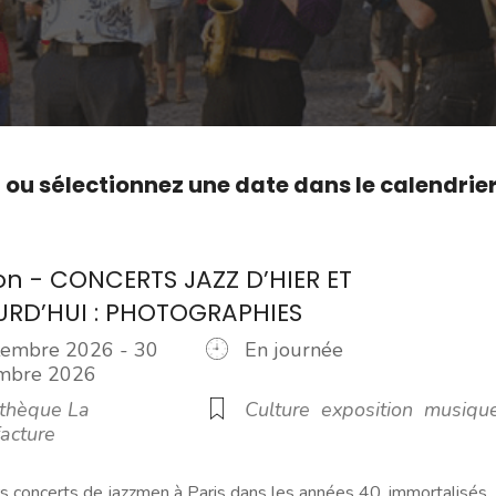
,
ou sélectionnez une date dans le calendrie
ion - CONCERTS JAZZ D’HIER ET
URD’HUI : PHOTOGRAPHIES
tembre 2026 - 30
En journée
embre 2026
thèque La
Culture
exposition
musiqu
acture
s concerts de jazzmen à Paris dans les années 40, immortalisés