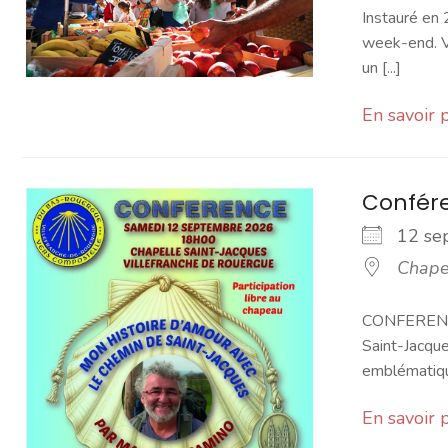
Instauré en 
week-end. Vo
un [...]
En savoir 
Confér
12 s
Chape
CONFERENCE 
Saint-Jacque
emblématique
En savoir 