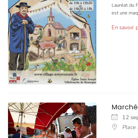
Lauréat du P
est une maqu
En savoir 
Marché
12 s
Place