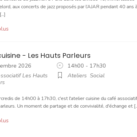
elord, aux concerts de jazz proposés par l’AJAR pendant 40 ans 
...]
plus
cuisine - Les Hauts Parleurs
ptembre 2026
14h00 - 17h30
ssociatif Les Hauts
Ateliers
Social
rs
credis de 14h00 à 17h30, c'est l'atelier cuisine du café associati
rleurs. Un moment de partage et de convivialité, d'échange et [..
plus