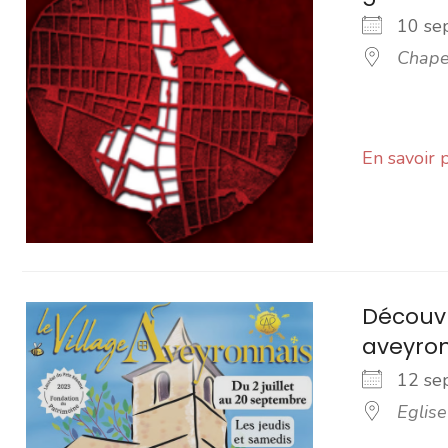
10 s
Chape
En savoir 
Découvr
aveyro
12 s
Eglise