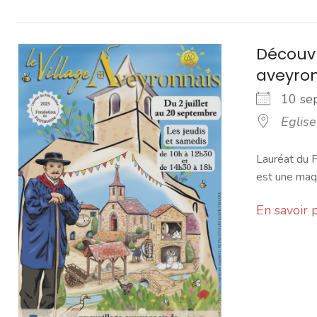
Découvr
aveyro
10 s
Eglise
Lauréat du P
est une maqu
En savoir 