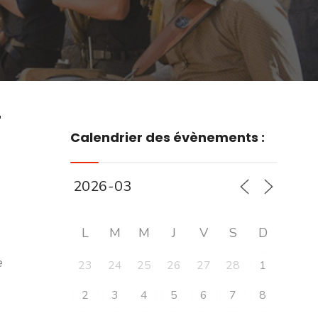
r
Calendrier des évènements :
L
M
M
J
V
S
D
e
23
24
25
26
27
28
1
2
3
4
5
6
7
8