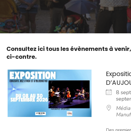
Consultez ici tous les évènements à venir
ci-contre.
Exposit
D’AUJO
8 sep
sept
Média
Manuf
Des premier