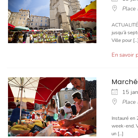
Place
ACTUALITÉ -
jusqu’à sept
Ville pour [...
En savoir 
Marché
15 ja
Place
Instauré en 
week-end. Vo
un [...]