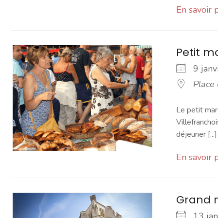
En savoir 
Petit 
9 jan
Place
Le petit mar
Villefranchoi
déjeuner [...]
En savoir 
Grand 
13 ja