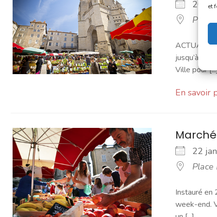
20 ja
et 
Place
ACTUALITÉ -
jusqu’à sept
Ville pour [...
En savoir 
Marché
22 ja
Place
Instauré en 
week-end. Vo
un [...]