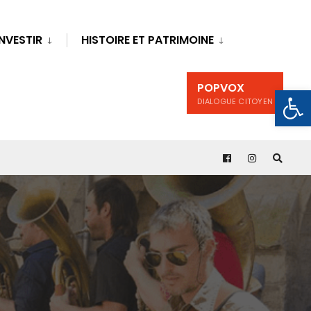
INVESTIR
HISTOIRE ET PATRIMOINE
POPVOX
Ouv
DIALOGUE CITOYEN