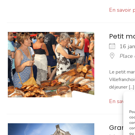
En savoir 
Petit 
16 ja
Place
Le petit mar
Villefranchoi
déjeuner [...]
En savoir 
Pou
coo
con
Grand 
com
ou 