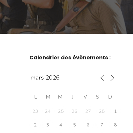
r
Calendrier des évènements :
L
M
M
J
V
S
D
23
24
25
26
27
28
1
t
2
3
4
5
6
7
8