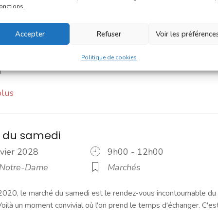
nvier 2028
8h00 - 13h00
fonctions.
 Notre-Dame
Marchés
Accepter
Refuser
Voir les préférence
 Une navette Bastibus gratuite pour le marché Chaque jeudi
embre, une navette Bastibus gratuite est mise en place par la
Politique de cookies
]
plus
 du samedi
nvier 2028
9h00 - 12h00
 Notre-Dame
Marchés
2020, le marché du samedi est le rendez-vous incontournable du
ilà un moment convivial où l'on prend le temps d'échanger. C'es