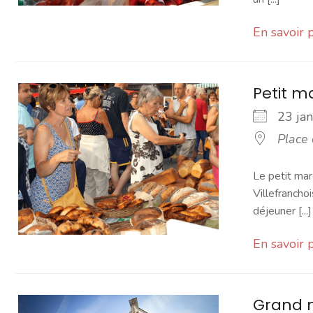
En savoir 
Petit 
23 ja
Place
Le petit mar
Villefranchoi
déjeuner [...]
En savoir 
Grand 