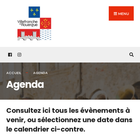
Search
Skip
for:
to
MENU
content
ACCUEIL
AGENDA
Agenda
Consultez ici tous les évènements à
venir,
ou sélectionnez une date dans
le calendrier ci-contre.