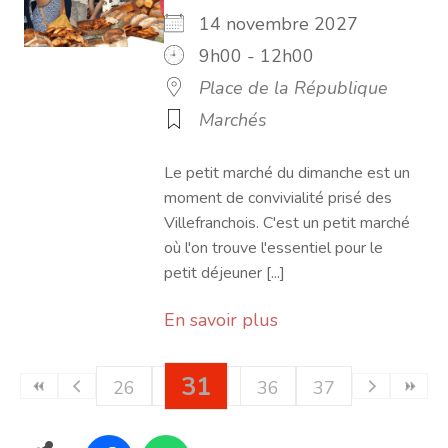
14 novembre 2027
9h00 - 12h00
Place de la République
Marchés
Le petit marché du dimanche est un
moment de convivialité prisé des
Villefranchois. C'est un petit marché
où l'on trouve l'essentiel pour le
petit déjeuner [...]
En savoir plus
31
26
27
28
29
32
36
30
33
37
34
35