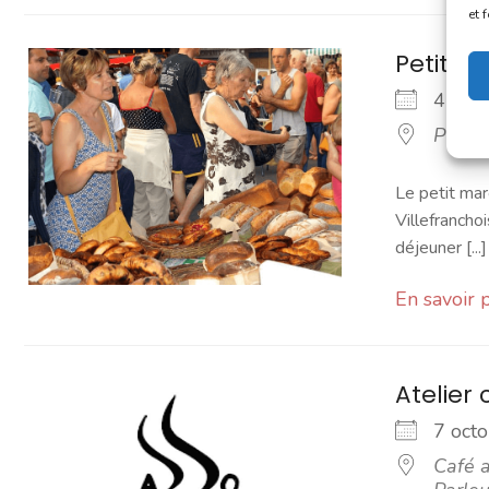
et 
Petit 
4 oc
Place
Le petit mar
Villefranchoi
déjeuner [...]
En savoir 
Atelier 
7 oc
Café a