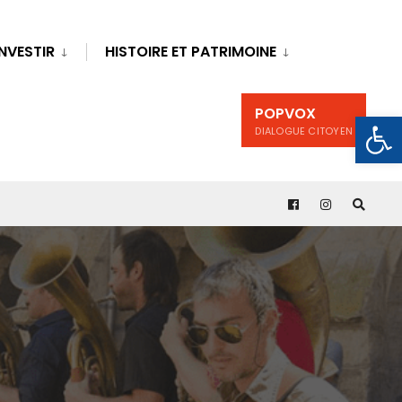
INVESTIR
HISTOIRE ET PATRIMOINE
POPVOX
Ouv
DIALOGUE CITOYEN