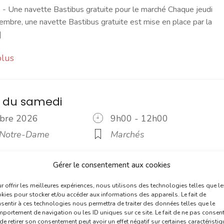
 Une navette Bastibus gratuite pour le marché Chaque jeudi
embre, une navette Bastibus gratuite est mise en place par la
]
plus
 du samedi
tobre 2026
9h00 - 12h00
 Notre-Dame
Marchés
2020, le marché du samedi est le rendez-vous incontournable du
Gérer le consentement aux cookies
ilà un moment convivial où l'on prend le temps d'échanger. C'es
r offrir les meilleures expériences, nous utilisons des technologies telles que le
kies pour stocker et/ou accéder aux informations des appareils. Le fait de
sentir à ces technologies nous permettra de traiter des données telles que le
plus
portement de navigation ou les ID uniques sur ce site. Le fait de ne pas consent
de retirer son consentement peut avoir un effet négatif sur certaines caractéristi