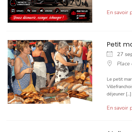
En savoir 
Petit 
27 s
Place
Le petit mar
Villefranchoi
déjeuner [...]
En savoir 