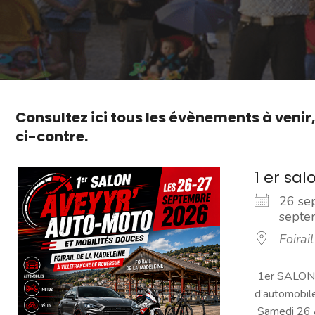
Consultez ici tous les évènements à venir
ci-contre.
1 er sa
26 se
sept
Foirai
1er SALON
d’automobil
Samedi 26 &