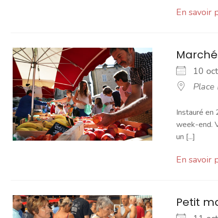
En savoir 
Marché
10 o
Place
Instauré en 
week-end. Vo
un [...]
En savoir 
Petit 