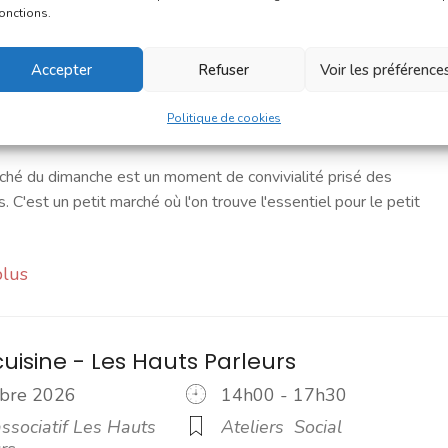
fonctions.
marché du dimanche
Accepter
Refuser
Voir les préférence
tobre 2026
9h00 - 12h00
Politique de cookies
 de la République
Marchés
ché du dimanche est un moment de convivialité prisé des
s. C'est un petit marché où l'on trouve l'essentiel pour le petit
plus
cuisine - Les Hauts Parleurs
tobre 2026
14h00 - 17h30
ssociatif Les Hauts
Ateliers
Social