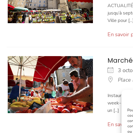
ACTUALITÉ -
jusqu’à sept
Ville pour [...
En savoir 
Marché
3 oc
Place
Instauré en 
week-end. Vo
un [...]
Pou
coo
con
En savoir 
com
ou 