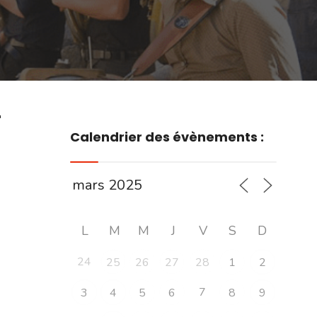
r
Calendrier des évènements :
L
M
M
J
V
S
D
24
25
26
27
28
1
2
7
3
4
5
6
8
9