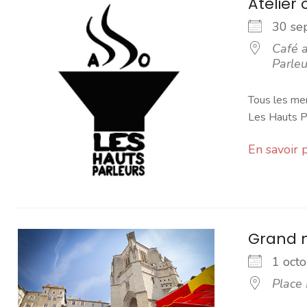
Atelier 
30 s
Café a
Parleu
Tous les mer
Les Hauts Pa
En savoir 
Grand 
1 oc
Place