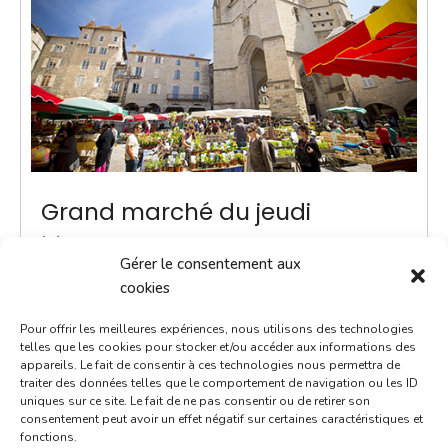
Grand marché du jeudi
7 mars 2030
Gérer le consentement aux
8h00 - 13h00
cookies
Place Notre-Dame
Pour offrir les meilleures expériences, nous utilisons des technologies
Marchés
telles que les cookies pour stocker et/ou accéder aux informations des
appareils. Le fait de consentir à ces technologies nous permettra de
traiter des données telles que le comportement de navigation ou les ID
ACTUALITÉ - Une navette Bastibus gratuite pour le
uniques sur ce site. Le fait de ne pas consentir ou de retirer son
marché Chaque jeudi jusqu’à septembre, une navette
consentement peut avoir un effet négatif sur certaines caractéristiques et
fonctions.
Bastibus gratuite est mise en place par la Ville pour