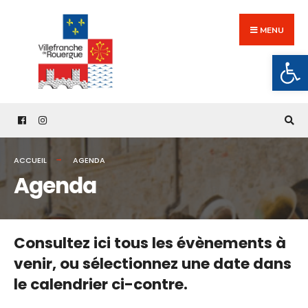
Search
Skip
for:
to
MENU
content
Ouv
ACCUEIL
AGENDA
Agenda
Consultez ici tous les évènements à
venir,
ou sélectionnez une date dans
le calendrier ci-contre.