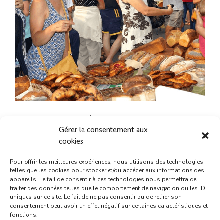
Petit marché du dimanche
Gérer le consentement aux
10 février 2030
cookies
9h00 - 12h00
Pour offrir les meilleures expériences, nous utilisons des technologies
Place de la République
telles que les cookies pour stocker et/ou accéder aux informations des
appareils. Le fait de consentir à ces technologies nous permettra de
Marchés
traiter des données telles que le comportement de navigation ou les ID
uniques sur ce site. Le fait de ne pas consentir ou de retirer son
consentement peut avoir un effet négatif sur certaines caractéristiques et
Le petit marché du dimanche est un moment de
fonctions.