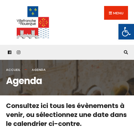
Search
Skip
for:
to
MENU
content
Ouv
ACCUEIL
AGENDA
Agenda
Consultez ici tous les évènements à
venir,
ou sélectionnez une date dans
le calendrier ci-contre.