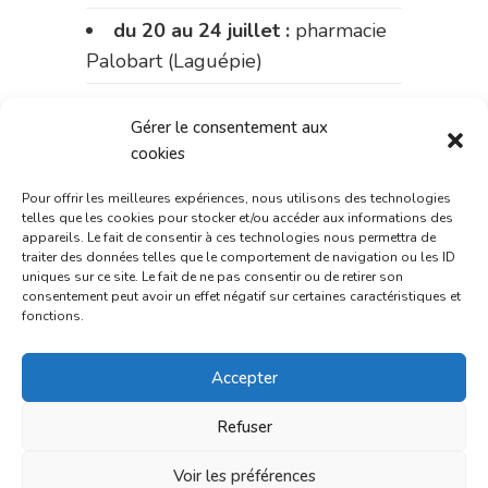
du 20 au 24 juillet :
pharmacie
Palobart (Laguépie)
du 24 au 31 juillet :
pharmacie
Gérer le consentement aux
du marché (2 allées Aristide
cookies
Briand)
Pour offrir les meilleures expériences, nous utilisons des technologies
du 31 juillet au 3 août :
telles que les cookies pour stocker et/ou accéder aux informations des
pharmacie Fontanges
appareils. Le fait de consentir à ces technologies nous permettra de
traiter des données telles que le comportement de navigation ou les ID
uniques sur ce site. Le fait de ne pas consentir ou de retirer son
du 3 au 7 août :
pharmacie
consentement peut avoir un effet négatif sur certaines caractéristiques et
Charignon-Dumas (La Fouillade)
fonctions.
du 7 au 14 août :
pharmacie
Accepter
Bonnemaire (rue Saint-Jacques)
Refuser
du 15 au 17 août :
pharmacie
du marché (2 allées Aristide
Voir les préférences