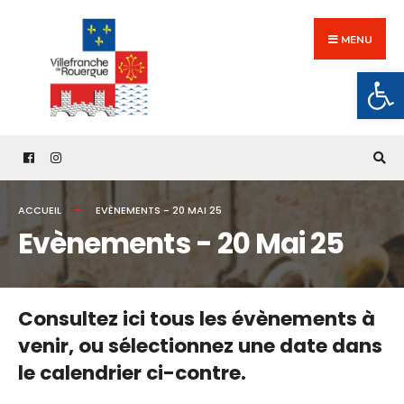
Search
Skip
for:
to
MENU
content
Ouv
ACCUEIL
EVÈNEMENTS - 20 MAI 25
Evènements - 20 Mai 25
Consultez ici tous les évènements à
venir,
ou sélectionnez une date dans
le calendrier ci-contre.