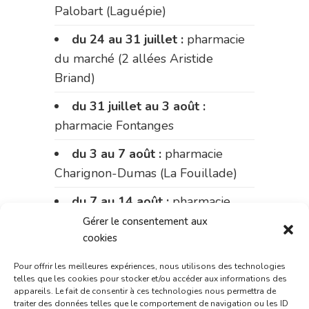
Palobart (Laguépie)
du 24 au 31 juillet :
pharmacie
du marché (2 allées Aristide
Briand)
du 31 juillet au 3 août :
pharmacie Fontanges
du 3 au 7 août :
pharmacie
Charignon-Dumas (La Fouillade)
du 7 au 14 août :
pharmacie
Bonnemaire (rue Saint-Jacques)
Gérer le consentement aux
cookies
du 15 au 17 août :
pharmacie
du marché (2 allées Aristide
Pour offrir les meilleures expériences, nous utilisons des technologies
telles que les cookies pour stocker et/ou accéder aux informations des
Briand)
appareils. Le fait de consentir à ces technologies nous permettra de
traiter des données telles que le comportement de navigation ou les ID