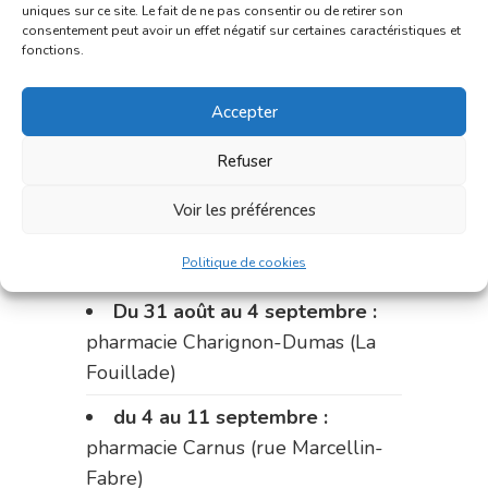
Le 17 août :
pharmacie
uniques sur ce site. Le fait de ne pas consentir ou de retirer son
consentement peut avoir un effet négatif sur certaines caractéristiques et
Charignon-Dumas (La Fouillade)
fonctions.
du 17 au 21 août :
pharmacie
Accepter
Palobart (Laguépie)
du 21 au 28 août :
pharmacie
Refuser
Dupont (place de la République)
Voir les préférences
du 28 au 31 août :
pharmacie
Politique de cookies
Bonnemaire (rue Saint-Jacques)
Du 31 août au 4 septembre :
pharmacie Charignon-Dumas (La
Fouillade)
du 4 au 11 septembre :
pharmacie Carnus (rue Marcellin-
Fabre)