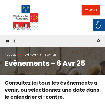
Search
Skip
for:
to
MENU
content
Ouv
ACCUEIL
EVÈNEMENTS - 6 AVR 25
Evènements - 6 Avr 25
Consultez ici tous les évènements à
venir,
ou sélectionnez une date dans
le calendrier ci-contre.