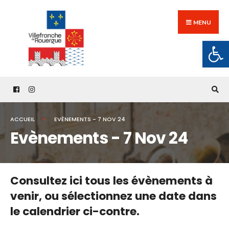
Search
Skip
for:
to
MENU
content
Ouv
ACCUEIL
EVÈNEMENTS - 7 NOV 24
Evènements - 7 Nov 24
Consultez ici tous les évènements à
venir,
ou sélectionnez une date dans
le calendrier ci-contre.