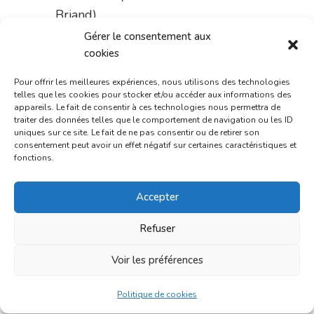
Briand)
Gérer le consentement aux
du 31 juillet au 3 août :
cookies
pharmacie Fontanges
Pour offrir les meilleures expériences, nous utilisons des technologies
du 3 au 7 août :
pharmacie
telles que les cookies pour stocker et/ou accéder aux informations des
appareils. Le fait de consentir à ces technologies nous permettra de
Charignon-Dumas (La Fouillade)
traiter des données telles que le comportement de navigation ou les ID
uniques sur ce site. Le fait de ne pas consentir ou de retirer son
du 7 au 14 août :
pharmacie
consentement peut avoir un effet négatif sur certaines caractéristiques et
Bonnemaire (rue Saint-Jacques)
fonctions.
du 15 au 17 août :
pharmacie
Accepter
du marché (2 allées Aristide
Briand)
Refuser
Le 17 août :
pharmacie
Voir les préférences
Charignon-Dumas (La Fouillade)
Politique de cookies
du 17 au 21 août :
pharmacie