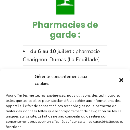
Pharmacies de
garde :
du 6 au 10 juillet :
pharmacie
Charignon-Dumas (La Fouillade)
du 10 au 15 juillet :
pharmacie
Gérer le consentement aux
Dupont (place de la République)
cookies
du 15 au 17 juillet:
pharmacie
Pour offrir les meilleures expériences, nous utilisons des technologies
Palobart (Laguépie)
telles que les cookies pour stocker et/ou accéder aux informations des
appareils. Le fait de consentir à ces technologies nous permettra de
du 17 au 20 juillet :
pharmacie
traiter des données telles que le comportement de navigation ou les ID
uniques sur ce site. Le fait de ne pas consentir ou de retirer son
Carnus (rue Marcellin-Fabre)
consentement peut avoir un effet négatif sur certaines caractéristiques et
fonctions.