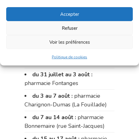
Le 20 juillet :
pharmacie
Charignon-Dumas (La Fouillade)
Accepter
du 20 au 24 juillet :
pharmacie
Refuser
Palobart (Laguépie)
Voir les préférences
du 24 au 31 juillet :
pharmacie
du marché (2 allées Aristide
Politique de cookies
Briand)
du 31 juillet au 3 août :
pharmacie Fontanges
du 3 au 7 août :
pharmacie
Charignon-Dumas (La Fouillade)
du 7 au 14 août :
pharmacie
Bonnemaire (rue Saint-Jacques)
du 15 au 17 août :
pharmacie