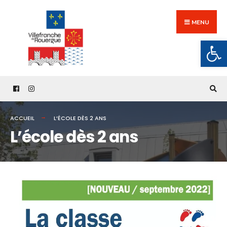
Search
Skip
for:
to
MENU
content
Ouv
ACCUEIL
L’ÉCOLE DÈS 2 ANS
L’école dès 2 ans