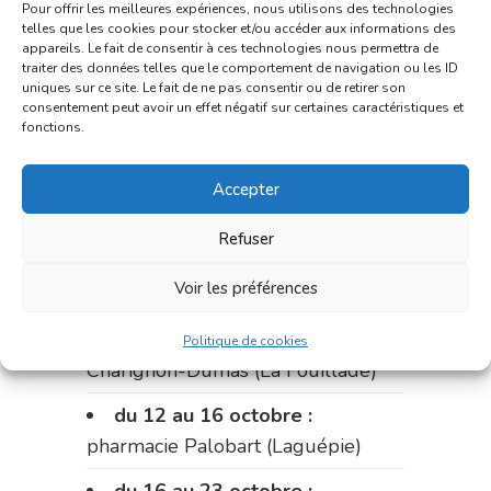
pharmacie du marché (2 allées
Pour offrir les meilleures expériences, nous utilisons des technologies
telles que les cookies pour stocker et/ou accéder aux informations des
Aristide Briand)
appareils. Le fait de consentir à ces technologies nous permettra de
traiter des données telles que le comportement de navigation ou les ID
Du 28 septembre au 1er
uniques sur ce site. Le fait de ne pas consentir ou de retirer son
consentement peut avoir un effet négatif sur certaines caractéristiques et
octobre :
pharmacie Charignon-
fonctions.
Dumas (La Fouillade)
du 2 au 9 octobre :
pharmacie
Accepter
Bonnemaire (rue Saint-Jacques)
Refuser
du 9 au 12 octobre:
pharmacie
Voir les préférences
Carnus (rue Marcellin-Fabre)
Le 12 octobre :
pharmacie
Politique de cookies
Charignon-Dumas (La Fouillade)
du 12 au 16 octobre :
pharmacie Palobart (Laguépie)
du 16 au 23 octobre :