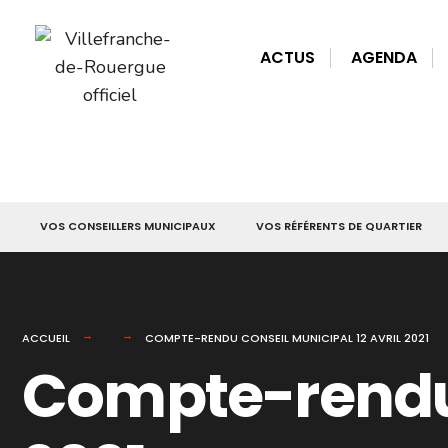
for:
Skip
to
ACTUS
AGENDA
content
VOS CONSEILLERS MUNICIPAUX
VOS RÉFÉRENTS DE QUARTIER
ACCUEIL
COMPTE-RENDU CONSEIL MUNICIPAL 12 AVRIL 2021
Compte-rendu 