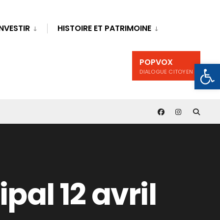
INVESTIR
HISTOIRE ET PATRIMOINE
POPVOX
Ouv
DIALOGUE CITOYEN
al 12 avril