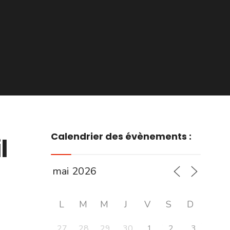
Calendrier des évènements :
l
L
M
M
J
V
S
D
27
28
29
30
1
2
3