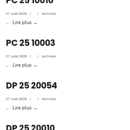
PC 25 10010
27 JUIN 2025
|
|
NATHAN
PC
...
Lire plus →
25
10010
PC 25 10003
27 JUIN 2025
|
|
NATHAN
PC
...
Lire plus →
25
10003
DP 25 20054
27 JUIN 2025
|
|
NATHAN
DP
...
Lire plus →
25
20054
DP 25 20010