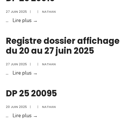
27 JUIN 2025
|
|
NATHAN
DP
...
Lire plus →
25
20010
Registre dossier affichage
du 20 au 27 juin 2025
27 JUIN 2025
|
|
NATHAN
Registre
...
Lire plus →
dossier
affichage
DP 25 20095
du
20
20 JUIN 2025
|
|
NATHAN
au
DP
...
Lire plus →
27
25
juin