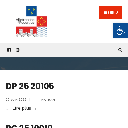
Search
Skip
for:
to
MENU
content
Ouv
DP 25 20105
27 JUIN 2025
|
|
NATHAN
DP
...
Lire plus →
25
20105