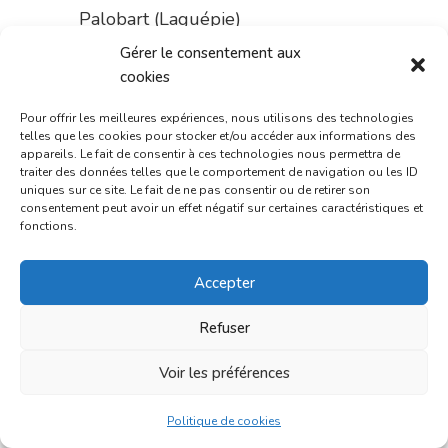
Palobart (Laguépie)
Gérer le consentement aux
du 21 au 28 août :
pharmacie
cookies
Dupont (place de la République)
Pour offrir les meilleures expériences, nous utilisons des technologies
du 28 au 31 août :
pharmacie
telles que les cookies pour stocker et/ou accéder aux informations des
Bonnemaire (rue Saint-Jacques)
appareils. Le fait de consentir à ces technologies nous permettra de
traiter des données telles que le comportement de navigation ou les ID
uniques sur ce site. Le fait de ne pas consentir ou de retirer son
Du 31 août au 4 septembre :
consentement peut avoir un effet négatif sur certaines caractéristiques et
pharmacie Charignon-Dumas (La
fonctions.
Fouillade)
Accepter
du 4 au 11 septembre :
pharmacie Carnus (rue Marcellin-
Refuser
Fabre)
Voir les préférences
du 11 au 14 septembre :
pharmacie Dupont (place de la
Politique de cookies
République)