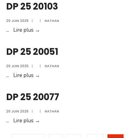
20095
DP 25 20103
2025
20 JUIN 2025
|
|
NATHAN
DP
...
Lire plus →
25
20103
DP 25 20051
20 JUIN 2025
|
|
NATHAN
DP
...
Lire plus →
25
20051
DP 25 20077
20 JUIN 2025
|
|
NATHAN
DP
...
Lire plus →
25
Pagination
20077