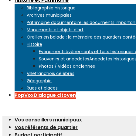
Histoire et Patrimoine
Bibliographie historique
Archives municipales
Patrimoine documentaire
Les documents importants
Monuments et objets d’art
Oreilles en balade ; la mémoire des quartiers conté
Histoire
Evènements
évènements et faits historiques
Souvenirs et anecdotes
Anecdotes historiques
Photos / vidéos anciennes
Villefranchois célèbres
Géographie
Rues et places
PopVox
Dialogue citoyen
Vos conseillers municipaux
Vos référents de quartier
Budget participatif