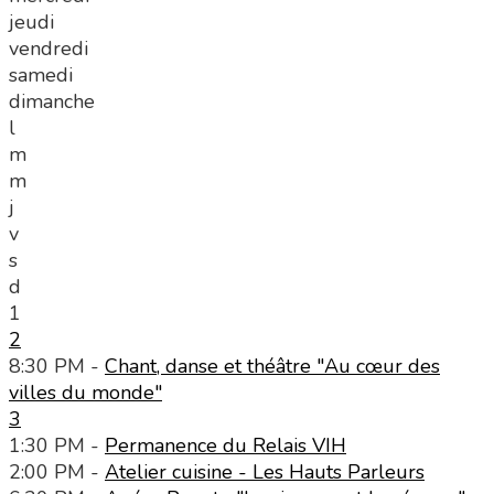
jeudi
vendredi
samedi
dimanche
l
m
m
j
v
s
d
1
2
8:30 PM -
Chant, danse et théâtre "Au cœur des
villes du monde"
3
1:30 PM -
Permanence du Relais VIH
2:00 PM -
Atelier cuisine - Les Hauts Parleurs