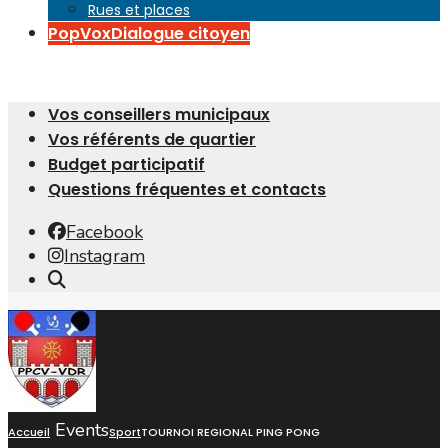
Rues et places
PopVox
Dialogue citoyen
Vos conseillers municipaux
Vos référents de quartier
Budget participatif
Questions fréquentes et contacts
Facebook
Instagram
Open
Search
Window
Events
Accueil
Sport
TOURNOI REGIONAL PING PONG