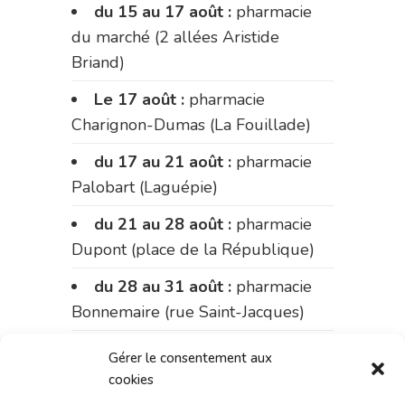
du 15 au 17 août :
pharmacie
du marché (2 allées Aristide
Briand)
Le 17 août :
pharmacie
Charignon-Dumas (La Fouillade)
du 17 au 21 août :
pharmacie
Palobart (Laguépie)
du 21 au 28 août :
pharmacie
Dupont (place de la République)
du 28 au 31 août :
pharmacie
Bonnemaire (rue Saint-Jacques)
Du 31 août au 4 septembre :
Gérer le consentement aux
pharmacie Charignon-Dumas (La
cookies
Fouillade)