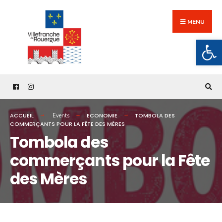
Search
Skip
for:
to
MENU
content
Ouv
ACCUEIL
ECONOMIE
TOMBOLA DES
Events
COMMERÇANTS POUR LA FÊTE DES MÈRES
Tombola des
commerçants pour la Fête
des Mères