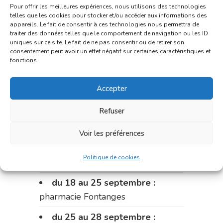
Pour offrir les meilleures expériences, nous utilisons des technologies
du 4 au 11 septembre :
telles que les cookies pour stocker et/ou accéder aux informations des
appareils. Le fait de consentir à ces technologies nous permettra de
pharmacie Carnus (rue Marcellin-
traiter des données telles que le comportement de navigation ou les ID
uniques sur ce site. Le fait de ne pas consentir ou de retirer son
Fabre)
consentement peut avoir un effet négatif sur certaines caractéristiques et
fonctions.
du 11 au 14 septembre :
pharmacie Dupont (place de la
Accepter
République)
Refuser
Le 14 septembre :
pharmacie
Charignon-Dumas (La Fouillade)
Voir les préférences
du 14 au 18 septembre :
Politique de cookies
pharmacie Palobart (Laguépie)
du 18 au 25 septembre :
pharmacie Fontanges
du 25 au 28 septembre :