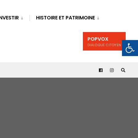
INVESTIR
HISTOIRE ET PATRIMOINE
POPVOX
Ouv
DIALOGUE CITOYEN