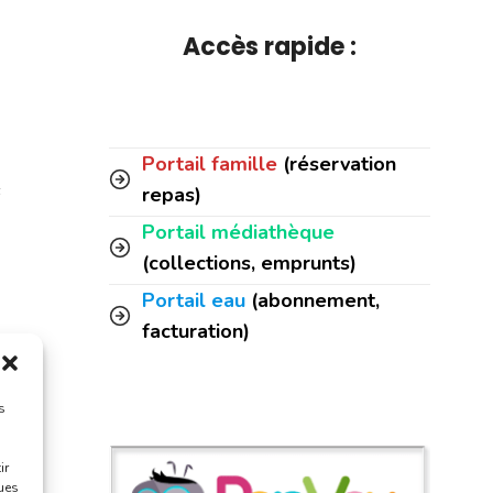
Accès rapide :
Portail famille
(réservation
s
repas)
Portail médiathèque
(collections, emprunts)
Portail eau
(abonnement,
facturation)
rt
s
ir
ques