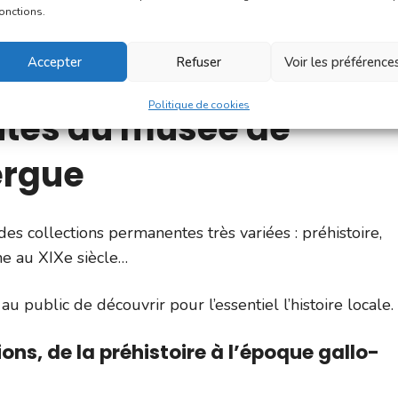
fonctions.
a Culture telles que la
Nuit des Musées
, le 3ème sam
Accepter
Refuser
Voir les préférence
e
, 3ème week-end de septembre.
Politique de cookies
ntes au musée de
ergue
 collections permanentes très variées : préhistoire,
e au XIXe siècle…
u public de découvrir pour l’essentiel l’histoire locale.
ons, de la préhistoire à l’époque gallo-