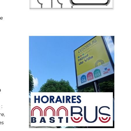
he
a
:
re,
es