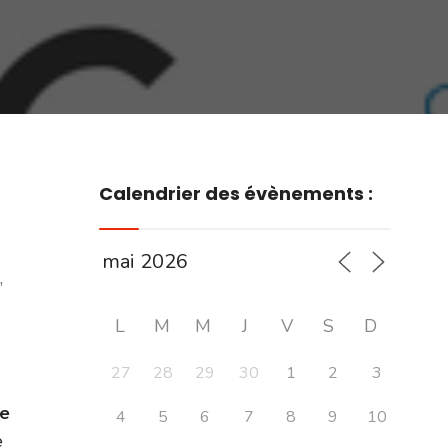
Calendrier des évènements :
,
L
M
M
J
V
S
D
27
28
29
30
1
2
3
e
4
5
6
7
8
9
10
e