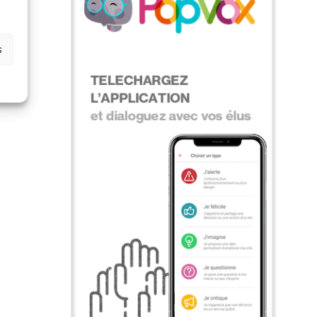
edi
s