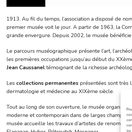
1913. Au fil du temps, l’association a disposé de nom
premier musée voit le jour. A partir de 1963, la C
grande envergure. Depuis 2002, le musée bénéficie
Le parcours muséographique présente l’art, l’archéolo
les premières occupations jusqu’au début du XXème s
Jean Caussanel
témoignant de la richesse archéolo
Les
collections permanentes
présentées sont très l
dermatologie et médecine au XIXème siècle.
Tout au long de son ouverture, le musée organise de
Pou
moderne et contemporain dans de larges champs artist
coo
con
musée accueille les travaux d’artistes de renom
Pic
com
Flanagan, Hyber, Pétrovitch, Mesnager…
ou 