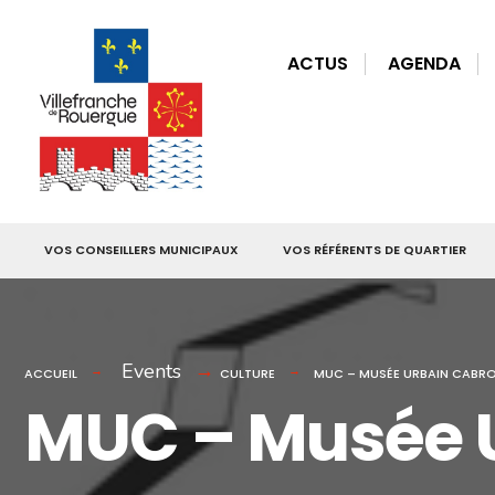
for:
Skip
to
ACTUS
AGENDA
content
VOS CONSEILLERS MUNICIPAUX
VOS RÉFÉRENTS DE QUARTIER
Events
ACCUEIL
CULTURE
MUC – MUSÉE URBAIN CABR
MUC – Musée U