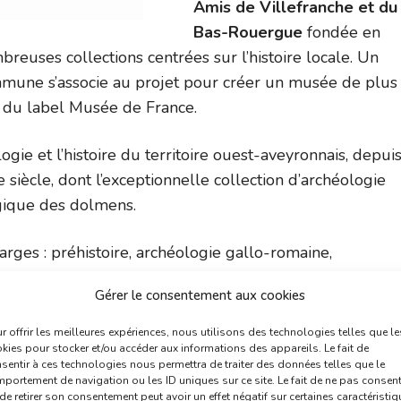
Amis de Villefranche et du
Bas-Rouergue
fondée en
breuses collections centrées sur l’histoire locale. Un
ommune s’associe au projet pour créer un musée de plus
 du label Musée de France.
gie et l’histoire du territoire ouest-aveyronnais, depui
iècle, dont l’exceptionnelle collection d’archéologie
gique des dolmens.
arges : préhistoire, archéologie gallo-romaine,
Gérer le consentement aux cookies
s expositions thématiques temporaires d’histoire et d’a
r offrir les meilleures expériences, nous utilisons des technologies telles que le
iques : peinture, céramique d’artiste, street art … Le
kies pour stocker et/ou accéder aux informations des appareils. Le fait de
sentir à ces technologies nous permettra de traiter des données telles que le
asso
,
Miró
,
Soulages
, Dufy, Braque, Alechinsky, Artigas,
portement de navigation ou les ID uniques sur ce site. Le fait de ne pas consent
de retirer son consentement peut avoir un effet négatif sur certaines caractéristi