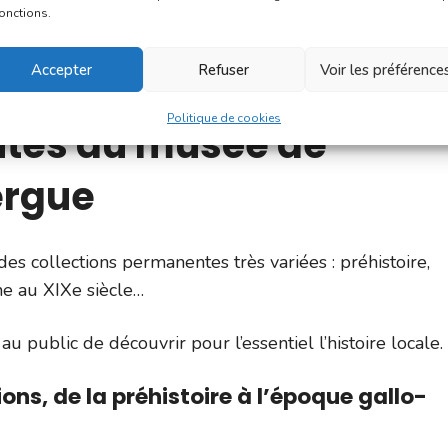
fonctions.
a Culture telles que la
Nuit des Musées
, le 3ème sam
Accepter
Refuser
Voir les préférence
e
, 3ème week-end de septembre.
Politique de cookies
ntes au musée de
ergue
 collections permanentes très variées : préhistoire,
e au XIXe siècle…
u public de découvrir pour l’essentiel l’histoire locale.
ons, de la préhistoire à l’époque gallo-