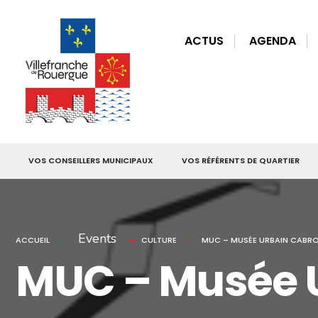
for:
Skip
to
ACTUS
AGENDA
content
VOS CONSEILLERS MUNICIPAUX
VOS RÉFÉRENTS DE QUARTIER
Events
ACCUEIL
CULTURE
MUC – MUSÉE URBAIN CABR
MUC – Musée U