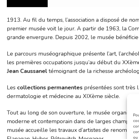
1913. Au fil du temps, l’association a disposé de nom
premier musée voit le jour. A partir de 1963, la C
grande envergure. Depuis 2002, le musée bénéficie
Le parcours muséographique présente l’art, l’archéolo
les premières occupations jusqu’au début du XXème s
Jean Caussanel
témoignant de la richesse archéolo
Les
collections permanentes
présentées sont très l
dermatologie et médecine au XIXème siècle.
Tout au long de son ouverture, le musée organise de
Pou
moderne et contemporain dans de larges champs artist
coo
con
musée accueille les travaux d’artistes de renom
Pic
com
Flanagan, Hyber, Pétrovitch, Mesnager…
ou 