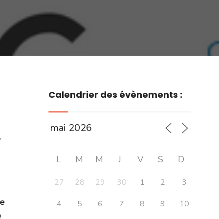
Calendrier des évènements :
,
L
M
M
J
V
S
D
27
28
29
30
1
2
3
e
4
5
6
7
8
9
10
e