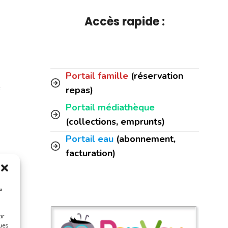
Accès rapide :
Portail famille
(réservation
s
repas)
Portail médiathèque
(collections, emprunts)
Portail eau
(abonnement,
facturation)
rt
s
ir
ques