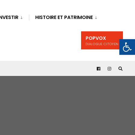
INVESTIR
HISTOIRE ET PATRIMOINE
POPVOX
Ouv
DIALOGUE CITOYEN