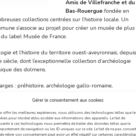
Amis de Villefranche et du
Bas-Rouergue
fondée en
breuses collections centrées sur l’histoire locale. Un
ommune s’associe au projet pour créer un musée de plus
 du label Musée de France.
gie et l’histoire du territoire ouest-aveyronnais, depui
iècle, dont l’exceptionnelle collection d’archéologie
gique des dolmens.
arges : préhistoire, archéologie gallo-romaine,
Gérer le consentement aux cookies
s expositions thématiques temporaires d’histoire et d’a
r offrir les meilleures expériences, nous utilisons des technologies telles que le
iques : peinture, céramique d’artiste, street art … Le
kies pour stocker et/ou accéder aux informations des appareils. Le fait de
sentir à ces technologies nous permettra de traiter des données telles que le
asso
,
Miró
,
Soulages
, Dufy, Braque, Alechinsky, Artigas,
portement de navigation ou les ID uniques sur ce site. Le fait de ne pas consent
de retirer son consentement peut avoir un effet négatif sur certaines caractéristi