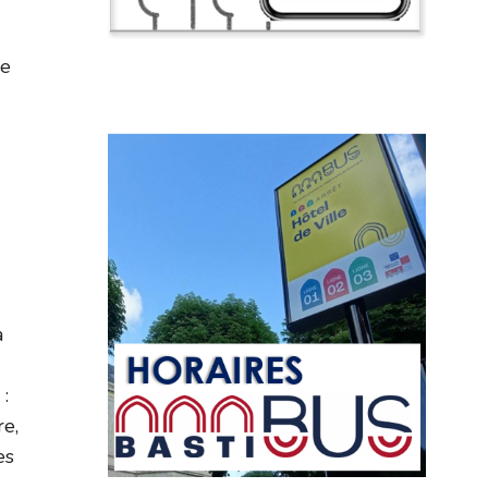
he
a
:
re,
es