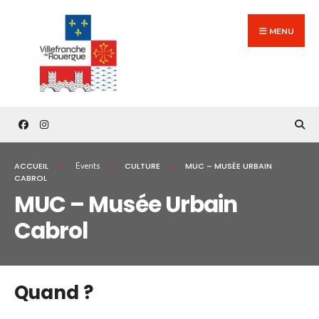
Search
Skip
for:
to
MENU
content
ACCUEIL
CULTURE
MUC – MUSÉE URBAIN
Events
CABROL
MUC – Musée Urbain
Cabrol
Quand ?