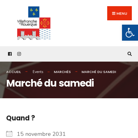
Search
Skip
for:
to
MENU
content
Ouv
ACCUEIL
MARCHÉS
MARCHÉ DU SAMEDI
Events
Marché du samedi
Quand ?
15 novembre 2031