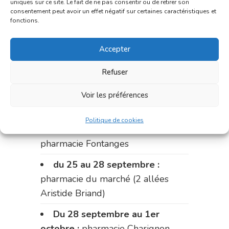
uniques sur ce site. Le fait de ne pas consentir ou de retirer son
du 11 au 14 septembre :
consentement peut avoir un effet négatif sur certaines caractéristiques et
fonctions.
pharmacie Dupont (place de la
République)
Accepter
Le 14 septembre :
pharmacie
Refuser
Charignon-Dumas (La Fouillade)
du 14 au 18 septembre :
Voir les préférences
pharmacie Palobart (Laguépie)
Politique de cookies
du 18 au 25 septembre :
pharmacie Fontanges
du 25 au 28 septembre :
pharmacie du marché (2 allées
Aristide Briand)
Du 28 septembre au 1er
octobre :
pharmacie Charignon-