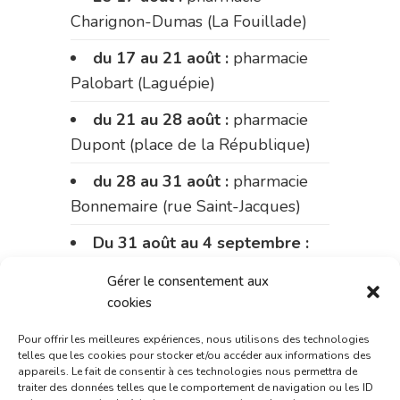
Charignon-Dumas (La Fouillade)
du 17 au 21 août :
pharmacie
Palobart (Laguépie)
du 21 au 28 août :
pharmacie
Dupont (place de la République)
du 28 au 31 août :
pharmacie
Bonnemaire (rue Saint-Jacques)
Du 31 août au 4 septembre :
pharmacie Charignon-Dumas (La
Gérer le consentement aux
Fouillade)
cookies
du 4 au 11 septembre :
Pour offrir les meilleures expériences, nous utilisons des technologies
pharmacie Carnus (rue Marcellin-
telles que les cookies pour stocker et/ou accéder aux informations des
appareils. Le fait de consentir à ces technologies nous permettra de
Fabre)
traiter des données telles que le comportement de navigation ou les ID