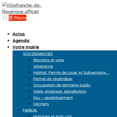
Skip
to
content
Menu
Actus
Agenda
Votre mairie
VOS DEMARCHES
Elections et vote
Urbanisme
Habitat, Permis de Louer et Subventions …
Permis de végétaliser
Occupation de domaine public
Voirie, éclairage, signalisation
Eau – assainissement
Déchets
FAMILIAL
Mariages et état civil