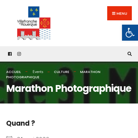
Search
Skip
for:
to
MENU
content
Ouv
ACCUEIL
CULTURE
MARATHON
Events
PHOTOGRAPHIQUE
Marathon Photographique
Quand ?