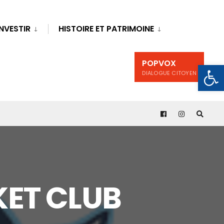
INVESTIR
HISTOIRE ET PATRIMOINE
POPVOX
Ouv
DIALOGUE CITOYEN
KET CLUB