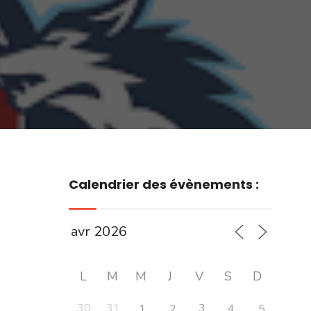
Calendrier des évènements :
L
M
M
J
V
S
D
30
31
3
1
2
4
5