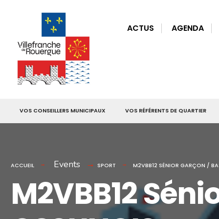
for:
Skip
to
ACTUS
AGENDA
content
VOS CONSEILLERS MUNICIPAUX
VOS RÉFÉRENTS DE QUARTIER
Events
ACCUEIL
SPORT
M2VBB12 SÉNIOR GARÇON / BA
M2VBB12 Sénio