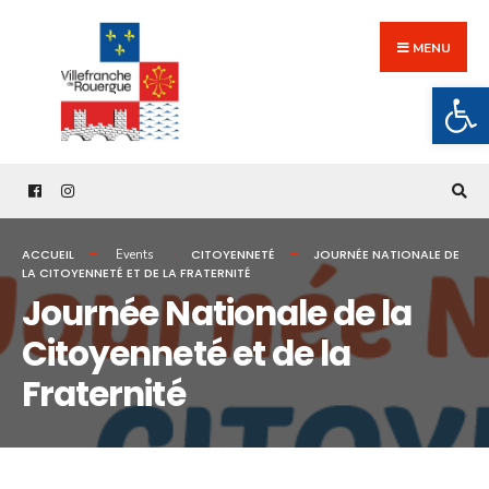
Search
Skip
for:
to
MENU
content
Ouv
ACCUEIL
CITOYENNETÉ
JOURNÉE NATIONALE DE
Events
LA CITOYENNETÉ ET DE LA FRATERNITÉ
Journée Nationale de la
Citoyenneté et de la
Fraternité