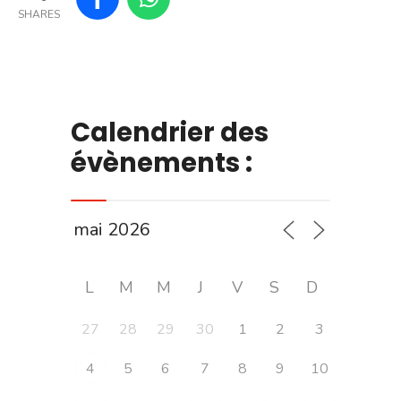
SHARES
Calendrier des
évènements :
L
M
M
J
V
S
D
27
28
29
30
1
2
3
4
5
6
7
8
9
10