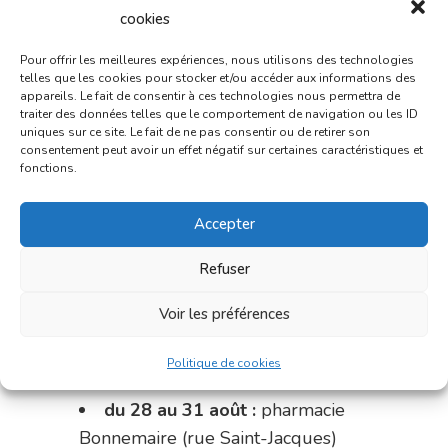
cookies
du 7 au 14 août :
pharmacie
Pour offrir les meilleures expériences, nous utilisons des technologies
Bonnemaire (rue Saint-Jacques)
telles que les cookies pour stocker et/ou accéder aux informations des
appareils. Le fait de consentir à ces technologies nous permettra de
du 15 au 17 août :
pharmacie
traiter des données telles que le comportement de navigation ou les ID
du marché (2 allées Aristide
uniques sur ce site. Le fait de ne pas consentir ou de retirer son
consentement peut avoir un effet négatif sur certaines caractéristiques et
Briand)
fonctions.
Le 17 août :
pharmacie
Accepter
Charignon-Dumas (La Fouillade)
Refuser
du 17 au 21 août :
pharmacie
Palobart (Laguépie)
Voir les préférences
du 21 au 28 août :
pharmacie
Politique de cookies
Dupont (place de la République)
du 28 au 31 août :
pharmacie
Bonnemaire (rue Saint-Jacques)