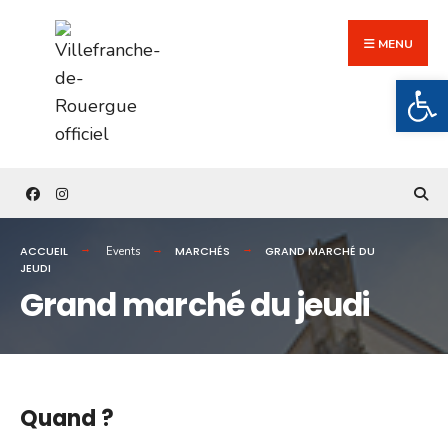
Search
Skip
for:
to
MENU
content
Ouv
ACCUEIL
MARCHÉS
GRAND MARCHÉ DU
Events
JEUDI
Grand marché du jeudi
Quand ?