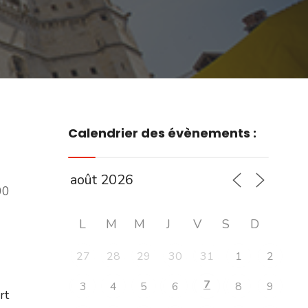
Calendrier des évènements :
00
L
M
M
J
V
S
D
27
28
29
30
31
1
2
7
3
4
5
6
8
9
ert