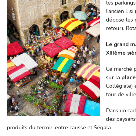
les parkings
l’ancien Lis
dépose les 
retour). Rot
Le grand mar
XIIIème siè
Ce marché pi
sur la
plac
Collégiale) 
tour de ville
Dans un cad
des paysans
produits du terroir, entre causse et Ségala.