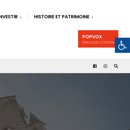
INVESTIR
HISTOIRE ET PATRIMOINE
POPVOX
Ouv
DIALOGUE CITOYEN