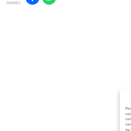
SHARES
Pou
coo
con
com
ou 