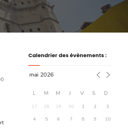
Calendrier des évènements :
00
L
M
M
J
V
S
D
27
28
29
30
1
2
3
4
5
6
7
8
9
10
ert