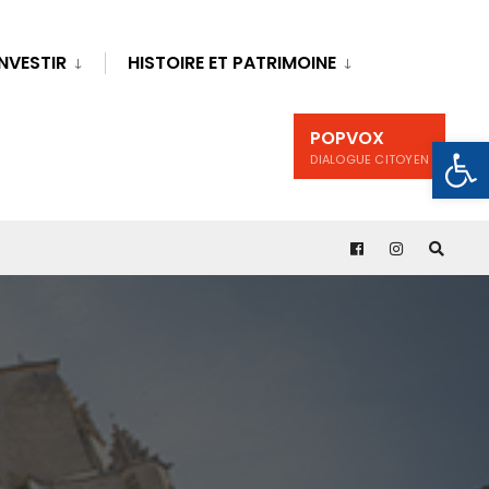
INVESTIR
HISTOIRE ET PATRIMOINE
POPVOX
Ouv
DIALOGUE CITOYEN