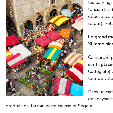
les parkings
l’ancien Lis
dépose les 
retour). Rot
Le grand mar
XIIIème siè
Ce marché pi
sur la
plac
Collégiale) 
tour de ville
Dans un cad
des paysans
produits du terroir, entre causse et Ségala.