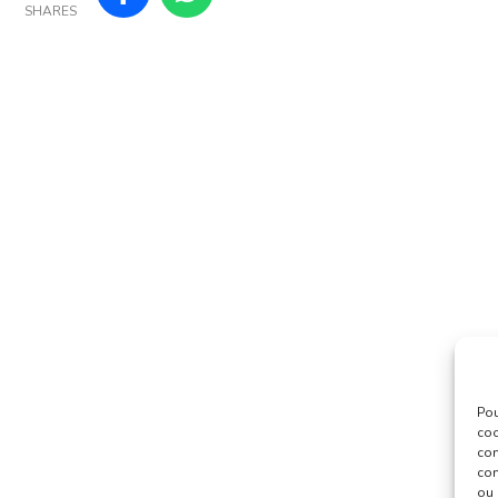
SHARES
Pou
coo
con
com
ou 