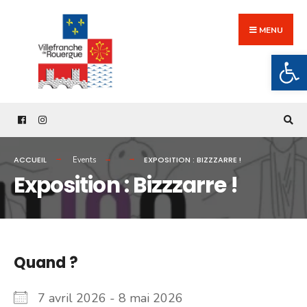
Search
Skip
for:
to
MENU
content
Ouv
ACCUEIL
EXPOSITION : BIZZZARRE !
Events
Exposition : Bizzzarre !
Quand ?
7 avril 2026 - 8 mai 2026