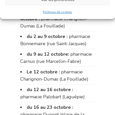
Aristide Briand)
Du 28 septembre au 1er
Politique de cookies
octobre :
pharmacie Charignon-
Dumas (La Fouillade)
du 2 au 9 octobre :
pharmacie
Bonnemaire (rue Saint-Jacques)
du 9 au 12 octobre:
pharmacie
Carnus (rue Marcellin-Fabre)
Le 12 octobre :
pharmacie
Charignon-Dumas (La Fouillade)
du 12 au 16 octobre :
pharmacie Palobart (Laguépie)
du 16 au 23 octobre :
pharmacie Dupont (place de la