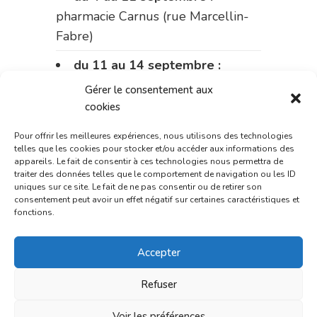
pharmacie Carnus (rue Marcellin-
Fabre)
du 11 au 14 septembre :
pharmacie Dupont (place de la
Gérer le consentement aux
République)
cookies
Le 14 septembre :
pharmacie
Pour offrir les meilleures expériences, nous utilisons des technologies
telles que les cookies pour stocker et/ou accéder aux informations des
Charignon-Dumas (La Fouillade)
appareils. Le fait de consentir à ces technologies nous permettra de
traiter des données telles que le comportement de navigation ou les ID
du 14 au 18 septembre :
uniques sur ce site. Le fait de ne pas consentir ou de retirer son
pharmacie Palobart (Laguépie)
consentement peut avoir un effet négatif sur certaines caractéristiques et
fonctions.
du 18 au 25 septembre :
pharmacie Fontanges
Accepter
du 25 au 28 septembre :
Refuser
pharmacie du marché (2 allées
Voir les préférences