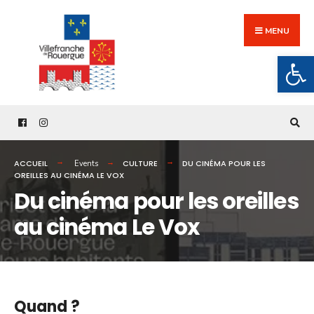
Search
Skip
for:
to
MENU
content
Ouv
ACCUEIL
CULTURE
DU CINÉMA POUR LES
Events
OREILLES AU CINÉMA LE VOX
Du cinéma pour les oreilles
au cinéma Le Vox
Quand ?