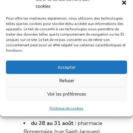
Charignon-Dumas (La Fouillade)
cookies
du 7 au 14 août :
pharmacie
Pour offrir les meilleures expériences, nous utilisons des technologies
Bonnemaire (rue Saint-Jacques)
telles que les cookies pour stocker et/ou accéder aux informations des
appareils. Le fait de consentir à ces technologies nous permettra de
du 15 au 17 août :
pharmacie
traiter des données telles que le comportement de navigation ou les ID
uniques sur ce site. Le fait de ne pas consentir ou de retirer son
du marché (2 allées Aristide
consentement peut avoir un effet négatif sur certaines caractéristiques et
Briand)
fonctions.
Le 17 août :
pharmacie
Accepter
Charignon-Dumas (La Fouillade)
Refuser
du 17 au 21 août :
pharmacie
Palobart (Laguépie)
Voir les préférences
du 21 au 28 août :
pharmacie
Politique de cookies
Dupont (place de la République)
du 28 au 31 août :
pharmacie
Bonnemaire (rue Saint-Jacques)