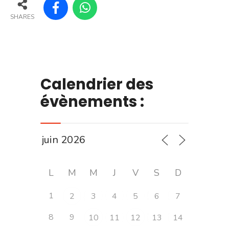
SHARES
Calendrier des
évènements :
L
M
M
J
V
S
D
1
2
3
4
5
6
7
8
9
10
11
12
13
14